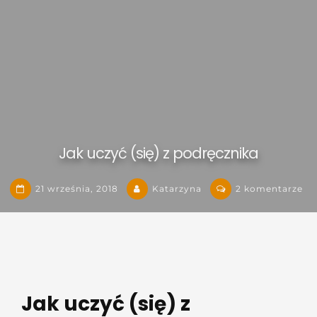
Jak uczyć (się) z podręcznika
do
21 września, 2018
Katarzyna
2 komentarze
Ja
uc
(si
z
po
Jak uczyć (się) z