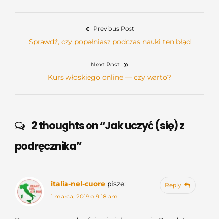
Previous Post
Nawigacja
Previous
Sprawdź, czy popełniasz podczas nauki ten błąd
wpisu
post:
Next Post
Next
Kurs włoskiego online — czy warto?
post:
2 thoughts on “
Jak uczyć (się) z
podręcznika
”
acebook
italia-nel-cuore
pisze:
Reply
nstagram
1 marca, 2019 o 9:18 am