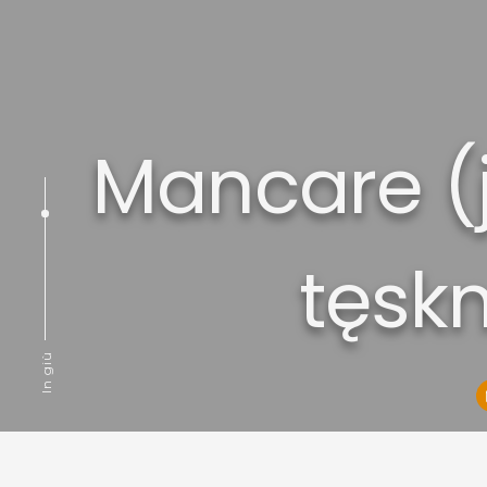
Mancare (j
tęskn
In giù