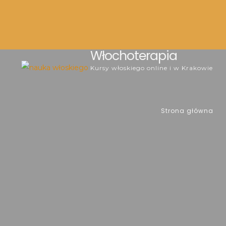
Włochoterapia
Skip
Kursy włoskiego online i w Krakowie
to
content
Strona główna