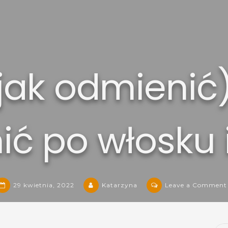
ak odmienić) 
ić po włosku 
29 kwietnia, 2022
Katarzyna
Leave a Comment