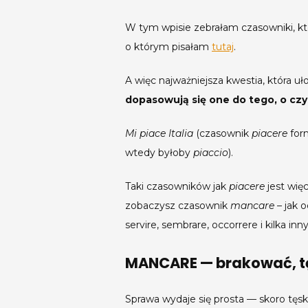
W tym wpisie zebrałam czasowniki, kt
o którym pisałam
tutaj
.
A więc najważniejsza kwestia, która uł
dopasowują się one do tego, o c
Mi piace Italia
(czasownik
piacere
for
wtedy byłoby
piaccio
).
Taki czasowników jak
piacere
jest więc
zobaczysz czasownik
mancare
– jak 
servire, sembrare, occorrere i kilka inn
MANCARE — brakować, t
Sprawa wydaje się prosta — skoro tęsk