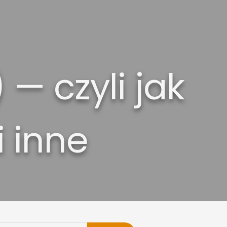
— czyli jak
i inne
on
Mancare
(jak
odmienić)