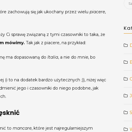
Szuk
óre zachowują się jak ukochany przez wielu
piacere
,
Ka
oży Ci sprawę związaną z tymi czasowniki to taka, że
zym mówimy.
Tak jak z piacere, na przykład:
D
mę ma dopasowaną do
Italia
, a nie do
mnie
, bo
ej (i to na dodatek bardzo użytecznych ;)), niżej więc
odmienić jego i czasowniki do niego podobne, jak
J
ych.
ęsknić
nić to
mancare
, które jest najregularniejszym