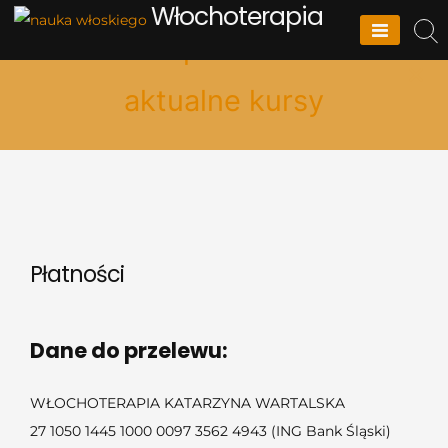
Włochoterapia
Sprawdź
aktualne kursy
Skip
to
content
Płatności
Dane do przelewu:
WŁOCHOTERAPIA KATARZYNA WARTALSKA
27 1050 1445 1000 0097 3562 4943 (ING Bank Śląski)