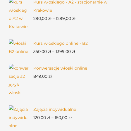
Kurs włoskiego - A2 - stacjonarnie w
Krakowie
Zakres
290,00
zł
–
1299,00
zł
cen:
od
290,00 zł
Kurs włoskiego online - B2
do
Zakres
350,00
zł
–
1399,00
zł
1299,00 zł
cen:
od
Konwersacje włoski online
350,00 zł
849,00
zł
do
1399,00 zł
Zajęcia indywidualne
Zakres
120,00
zł
–
150,00
zł
cen: