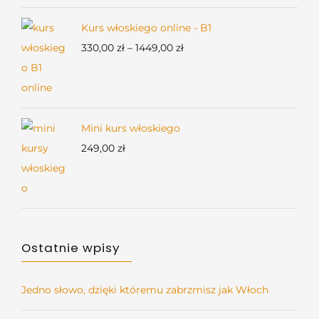
od
120,00 zł
Kurs włoskiego online - B1
do
Zakres
330,00
zł
–
1449,00
zł
150,00 zł
cen:
od
330,00 zł
do
Mini kurs włoskiego
1449,00 zł
249,00
zł
Ostatnie wpisy
Jedno słowo, dzięki któremu zabrzmisz jak Włoch