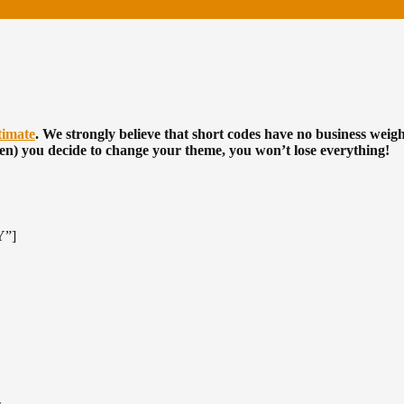
timate
. We strongly believe that short codes have no business we
hen) you decide to change your theme, you won’t lose everything!
Y”]