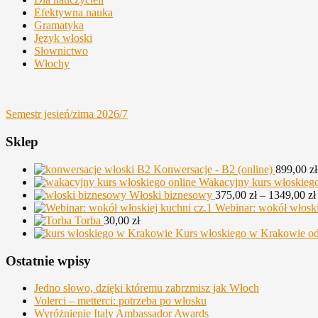
Efektywna nauka
Gramatyka
Język włoski
Słownictwo
Włochy
Semestr jesień/zima 2026/7
Sklep
Konwersacje - B2 (online)
899,00
zł
Wakacyjny kurs włoskiego
Włoski biznesowy
375,00
zł
–
1349,00
zł
Webinar: wokół włoski
Torba
30,00
zł
Kurs włoskiego w Krakowie od
Ostatnie wpisy
Jedno słowo, dzięki któremu zabrzmisz jak Włoch
Volerci – metterci: potrzeba po włosku
Wyróżnienie Italy Ambassador Awards