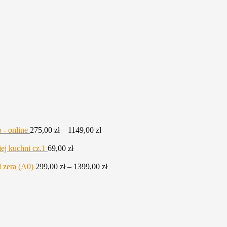
Zakres
 - online
275,00
zł
–
1149,00
zł
Zakres
cen:
cen:
od
ej kuchni cz.1
69,00
zł
od
275,00 zł
375,00 zł
do
Zakres
 zera (A0)
299,00
zł
–
1399,00
zł
do
1149,00 zł
cen:
1349,00 zł
od
299,00 zł
do
1399,00 zł