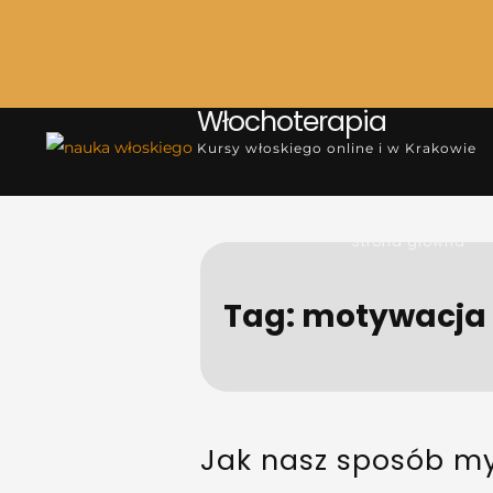
Włochoterapia
Skip
Kursy włoskiego online i w Krakowie
to
content
Strona główna
Tag:
motywacja
Jak nasz sposób my