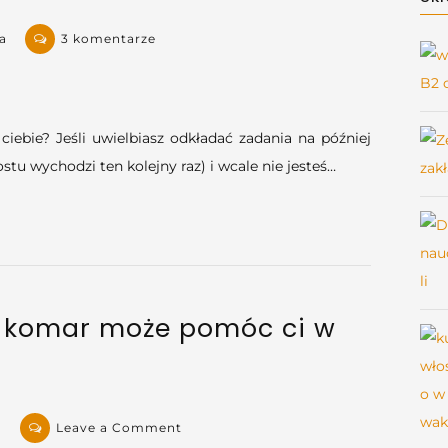
do
a
3 komentarze
Co
masz
zrobić
teraz,
ciebie? Jeśli uwielbiasz odkładać zadania na później
skończ
rostu wychodzi ten kolejny raz) i wcale nie jesteś…
później
—
czyli
jak
wykorzystać
efekt
k komar może pomóc ci w
Zeigarnik
w
nauce
on
a
Leave a Comment
Cele