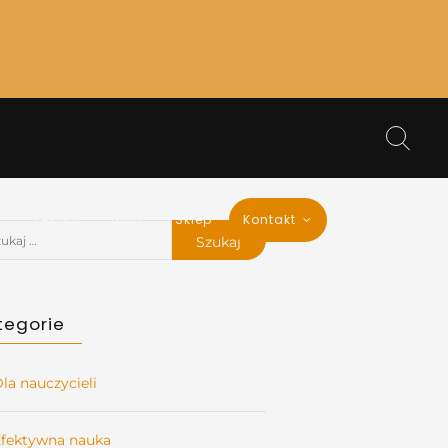
a
Zespół
Blog
Sklep
Kontakt
Koszyk
aj:
tegorie
la nauczycieli
fektywna nauka