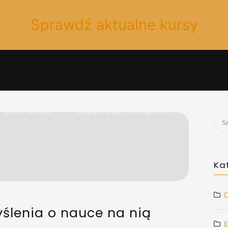
Sprawdź aktualne kursy
Oferta WŁOSKI
Wsparcie psychologiczne / Psychoterapi
Szuk
Ka
D
ślenia o nauce na nią
E