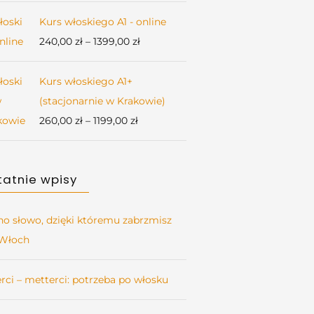
od
269,00 zł
Kurs włoskiego A1 - online
do
Zakres
240,00
zł
–
1399,00
zł
349,00 zł
cen:
od
Kurs włoskiego A1+
240,00 zł
(stacjonarnie w Krakowie)
do
Zakres
260,00
zł
–
1199,00
zł
1399,00 zł
cen:
od
tatnie wpisy
260,00 zł
do
1199,00 zł
no słowo, dzięki któremu zabrzmisz
 Włoch
erci – metterci: potrzeba po włosku