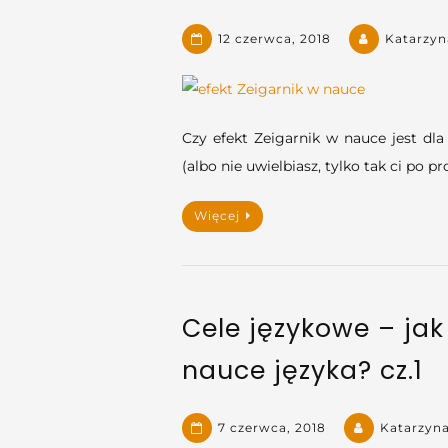
12 czerwca, 2018
Katarzyn
Czy efekt Zeigarnik w nauce jest dla 
(albo nie uwielbiasz, tylko tak ci po p
Więcej
Cele językowe – ja
nauce języka? cz.1
7 czerwca, 2018
Katarzyn