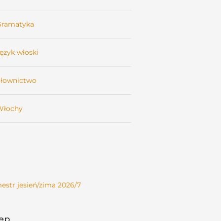
Gramatyka
ęzyk włoski
Słownictwo
Włochy
estr jesień/zima 2026/7
lep