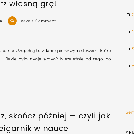
rz własną grę!
on
na
Leave a Comment
Jak
J
nasz
sposób
myślenia
zadanie Uzupełnij to zdanie pierwszym słowem, które
o
”. Jakie było twoje słowo? Niezależnie od tego, co
nauce
na
nią
wpływa
–
czyli
stwórz
Sem
własną
, skończ później — czyli jak
grę!
Zeigarnik w nauce
Sk