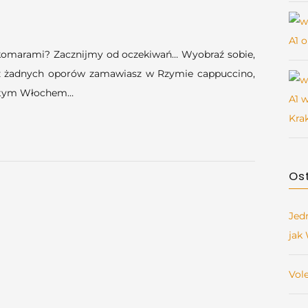
językowe
–
jak
komarami? Zacznijmy od oczekiwań… Wyobraź sobie,
komar
ez żadnych oporów zamawiasz w Rzymie cappuccino,
może
iętym Włochem…
pomóc
ci
w
nauce
języka?
Os
cz.1
Jed
jak
Vol