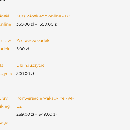
Kurs włoskiego online - B2
Zakres
350,00
zł
–
1399,00
zł
cen:
od
Zestaw zakładek
350,00 zł
5,00
zł
do
1399,00 zł
Dla nauczycieli
300,00
zł
Konwersacje wakacyjne - A1-
B2
Zakres
269,00
zł
–
349,00
zł
cen: