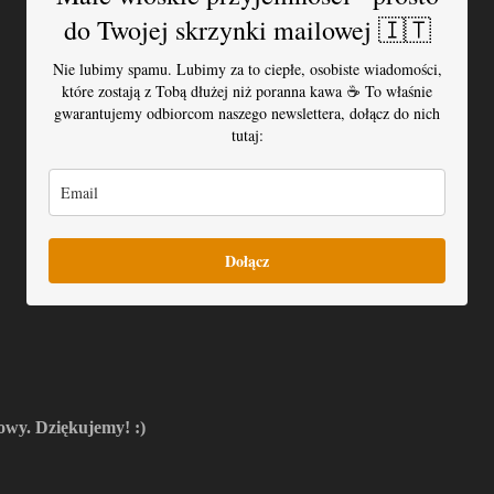
do Twojej skrzynki mailowej 🇮🇹
Nie lubimy spamu. Lubimy za to ciepłe, osobiste wiadomości,
które zostają z Tobą dłużej niż poranna kawa ☕️ To właśnie
gwarantujemy odbiorcom naszego newslettera, dołącz do nich
tutaj:
Dołącz
owy. Dziękujemy! :)