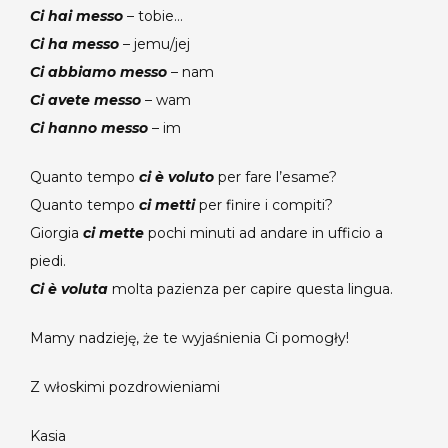
Ci hai messo
– tobie…
Ci ha messo
– jemu/jej
Ci abbiamo messo
– nam
Ci avete messo
– wam
Ci hanno messo
– im
Quanto tempo
ci è voluto
per fare l’esame?
Quanto tempo
ci metti
per finire i compiti?
Giorgia
ci mette
pochi minuti ad andare in ufficio a
piedi.
Ci è voluta
molta pazienza per capire questa lingua.
Mamy nadzieję, że te wyjaśnienia Ci pomogły!
Z włoskimi pozdrowieniami
Kasia