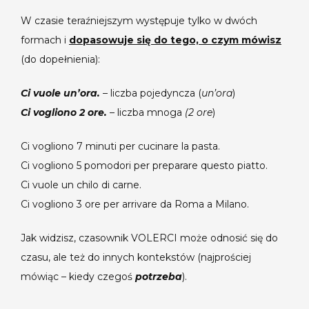
W czasie teraźniejszym występuje tylko w dwóch
formach i
dopasowuje się do tego, o czym mówisz
(do dopełnienia):
Ci vuole un’ora.
– liczba pojedyncza (
un’ora
)
Ci vogliono 2 ore.
– liczba mnoga
(2 ore
)
Ci vogliono 7 minuti per cucinare la pasta.
Ci vogliono 5 pomodori per preparare questo piatto.
Ci vuole un chilo di carne.
Ci vogliono 3 ore per arrivare da Roma a Milano.
Jak widzisz, czasownik VOLERCI może odnosić się do
czasu, ale też do innych kontekstów (najprościej
mówiąc – kiedy czegoś
potrzeba
).