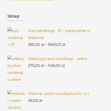
Sklep
Kurs włoskiego - B1 - stacjonarnie w
Krakowie
Zakres
350,00
zł
–
1549,00
zł
cen:
od
Wakacyjny kurs włoskiego - online
350,00 zł
Zakres
275,00
zł
–
1149,00
zł
do
cen:
1549,00 zł
od
275,00 zł
acebook
do
Webinar: wokół włoskiej kuchni cz.1
nstagram
1149,00 zł
69,00
zł