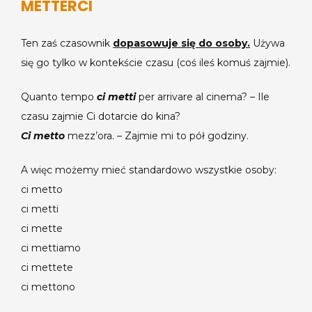
METTERCI
Ten zaś czasownik
dopasowuje się do osoby.
Używa
się go tylko w kontekście czasu (coś ileś komuś zajmie).
Quanto tempo
ci metti
per arrivare al cinema? – Ile
czasu zajmie Ci dotarcie do kina?
Ci metto
mezz’ora. – Zajmie mi to pół godziny.
A więc możemy mieć standardowo wszystkie osoby:
ci metto
ci metti
ci mette
ci mettiamo
ci mettete
ci mettono