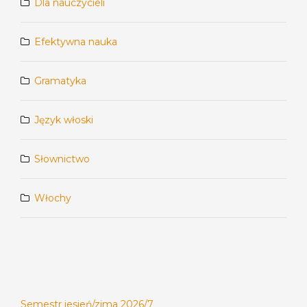
Dla nauczycieli
Efektywna nauka
Gramatyka
Język włoski
Słownictwo
Włochy
Semestr jesień/zima 2026/7