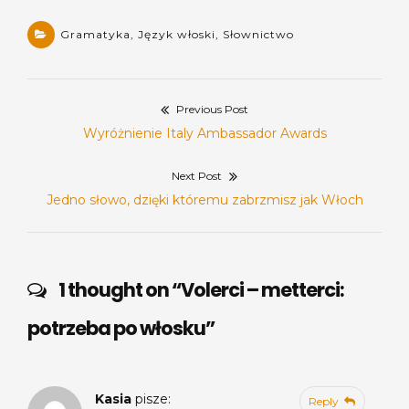
Gramatyka
,
Język włoski
,
Słownictwo
Previous Post
Nawigacja
Previous
Wyróżnienie Italy Ambassador Awards
wpisu
post:
Next Post
Next
Jedno słowo, dzięki któremu zabrzmisz jak Włoch
post:
1 thought on “
Volerci – metterci:
potrzeba po włosku
”
Kasia
pisze:
Reply