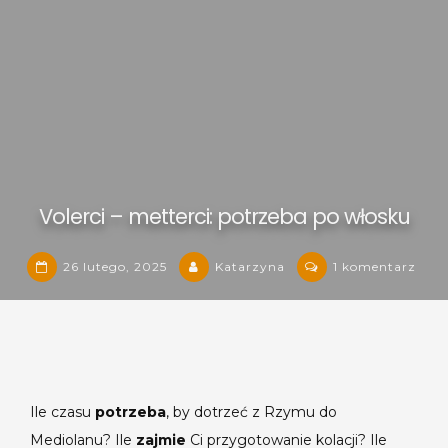
Volerci – metterci: potrzeba po włosku
do
26 lutego, 2025
Katarzyna
1 komentarz
Voler
–
mett
potr
po
włos
Ile czasu
potrzeba
, by dotrzeć z Rzymu do
Mediolanu? Ile
zajmie
Ci przygotowanie kolacji? Ile