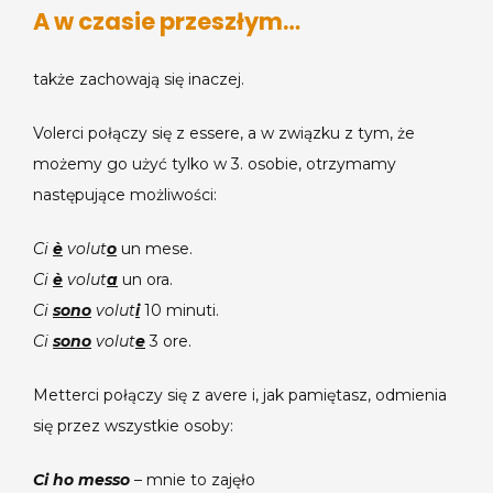
A w czasie przeszłym…
także zachowają się inaczej.
Volerci połączy się z essere, a w związku z tym, że
możemy go użyć tylko w 3. osobie, otrzymamy
następujące możliwości:
Ci
è
volut
o
un mese.
Ci
è
volut
a
un ora.
Ci
sono
volut
i
10 minuti.
Ci
sono
volut
e
3 ore.
Metterci połączy się z avere i, jak pamiętasz, odmienia
się przez wszystkie osoby:
Ci ho messo
– mnie to zajęło