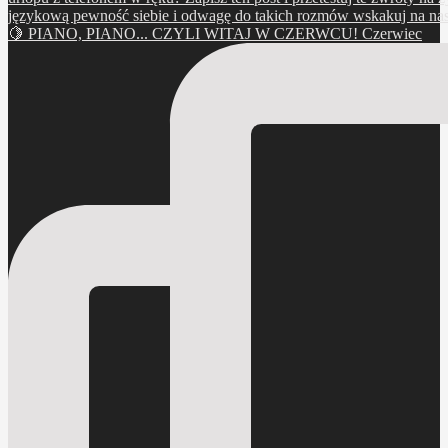
🍋 PIANO, PIANO... CZYLI WITAJ W CZERWCU! Czerwiec