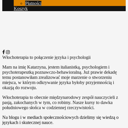
Płatności
Koszyk
Włochoterapia to połączenie
języka i psychologii
In giù
Facebook
Instagram
Włochoterapia to połączenie języka i psychologii
Mam na imię Katarzyna, jestem italianistką, psychologiem i
psychoterapeutką poznawczo-behawioralną. Już prawie dekadę
temu postanowiłam zrealizować moje marzenie o stworzeniu
miejsca, w którym odkrywanie języka byłoby przyjemnością i
okazją do rozwoju.
Włochoterapia to obecnie międzynarodowy zespół nauczycieli z
pasją, zakochanych w tym, co robimy. Nasze kursy to dawka
południowego słońca w codziennej rzeczywistości.
Na blogu i w mediach społecznościowych dzielimy się wiedzą o
językach i skutecznej nauce.