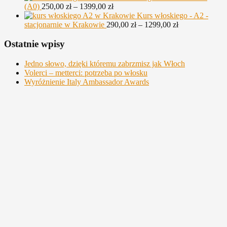
od
Zakres
(A0)
250,00
zł
–
1399,00
zł
120,00 zł
cen:
Kurs włoskiego - A2 -
do
od
Zakres
stacjonarnie w Krakowie
290,00
zł
–
1299,00
zł
150,00 zł
250,00 zł
cen:
do
od
Ostatnie wpisy
1399,00 zł
290,00 zł
do
Jedno słowo, dzięki któremu zabrzmisz jak Włoch
1299,00 zł
Volerci – metterci: potrzeba po włosku
Wyróżnienie Italy Ambassador Awards