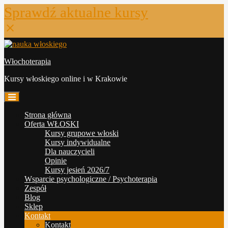
Sprawdź aktualne kursy
Skip
to
Włochoterapia
content
Kursy włoskiego online i w Krakowie
Strona główna
Oferta WŁOSKI
Kursy grupowe włoski
Kursy indywidualne
Dla nauczycieli
Opinie
Kursy jesień 2026/7
Wsparcie psychologiczne / Psychoterapia
Zespół
Blog
Sklep
Kontakt
Kontakt