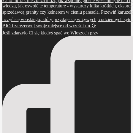
Jeśli zdarzyło Ci się kiedyś spać we Włoszech przy