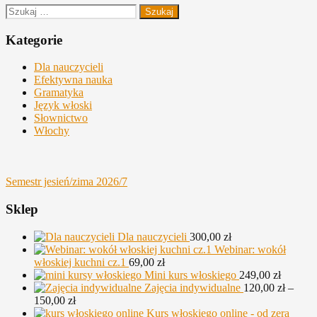
Szukaj:
Kategorie
Dla nauczycieli
Efektywna nauka
Gramatyka
Język włoski
Słownictwo
Włochy
Semestr jesień/zima 2026/7
Sklep
Dla nauczycieli
300,00
zł
Webinar: wokół
włoskiej kuchni cz.1
69,00
zł
Mini kurs włoskiego
249,00
zł
Zajęcia indywidualne
120,00
zł
–
Zakres
150,00
zł
cen:
Kurs włoskiego online - od zera