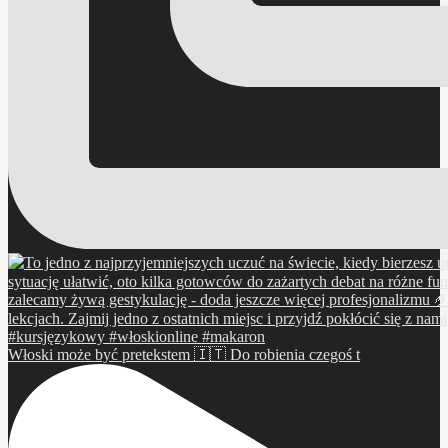
Włoski może być pretekstem 🇮🇹 Do robienia czegoś t