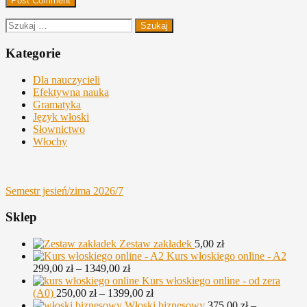
Szukaj:
Kategorie
Dla nauczycieli
Efektywna nauka
Gramatyka
Język włoski
Słownictwo
Włochy
Semestr jesień/zima 2026/7
Sklep
Zestaw zakładek
5,00
zł
Kurs włoskiego online - A2
Zakres
299,00
zł
–
1349,00
zł
cen:
Kurs włoskiego online - od zera
od
Zakres
(A0)
250,00
zł
–
1399,00
zł
299,00 zł
cen:
Włoski biznesowy
375,00
zł
–