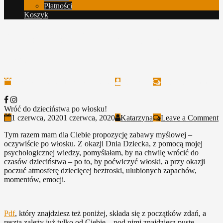
Płatności
Koszyk
Wróć do dzieciństwa po
włosku!
o
1 czerwca, 2020
1 czerwca, 2020
Katarzyna
Leave a Comment
W
In giù
Facebook
Instagram
d
d
Wróć do dzieciństwa po włosku!
p
o
1 czerwca, 2020
1 czerwca, 2020
Katarzyna
Leave a Comment
w
W
Tym razem mam dla Ciebie propozycję zabawy myślowej –
d
oczywiście po włosku. Z okazji Dnia Dziecka, z pomocą mojej
d
psychologicznej wiedzy, pomyślałam, by na chwilę wrócić do
p
czasów dzieciństwa – po to, by poćwiczyć włoski, a przy okazji
w
poczuć atmosferę dziecięcej beztroski, ulubionych zapachów,
momentów, emocji.
Pdf
, który znajdziesz też poniżej, składa się z początków zdań, a
reszta zależy już tylko od Ciebie – pod nimi znajdziesz puste