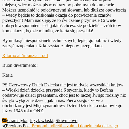
miejsca, więc możesz pisać od razu w pobranym dokumencie.
Możesz uzupełnić je pojedynczymi słowami lub dłuższą opowieścią
– wtedy będzie to doskonała okazja do poćwiczenia czasów
przeszłych! Mam nadzieję, że to ćwiczenie przyniesie Ci wiele
dobrych wspomnień. Jeśli jakimś chcesz się podzielić – zrób to w
komentarzu, będzie mi miło, że karta się przydała!
By uniknąć niespodzianek technicznych, lepiej go pobrać i wtedy
zacząć uzupełniać niż korzystać z niego w przeglądarce.
Ritorno all’infanzia – pdf
Buon divertimento!
Kasia
PS Czerwcowy Dzień Dziecka nie jest tradycją wszystkich krajów
– Włoski dzień dziecka przypada 6 stycznia, kiedy to Befana
obdarowuje dzieci prezentami, choć jest to raczej święto rodziny niż
święto wyłącznie dzieci, jak u nas. Pierwszego czerwca
obchodzony jest Międzynarodowy Dzień Dziecka, a ustanowił go
już w 1945 roku ONZ.
Gramatyka
,
Język włoski
,
Słownictwo
Nawigacja
Previous
Previous Post
Pronomi indiretti – zaimki dopełnienia dalszego