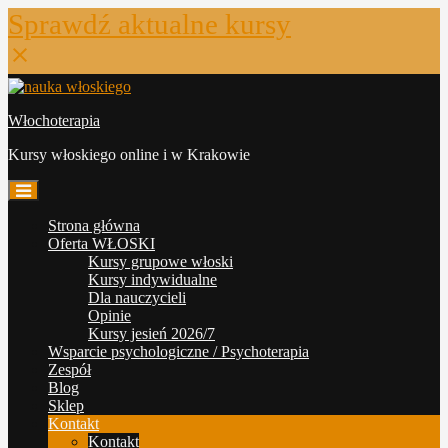
Sprawdź aktualne kursy
Skip
to
Włochoterapia
content
Kursy włoskiego online i w Krakowie
Strona główna
Oferta WŁOSKI
Kursy grupowe włoski
Kursy indywidualne
Dla nauczycieli
Opinie
Kursy jesień 2026/7
Wsparcie psychologiczne / Psychoterapia
Zespół
Blog
Sklep
Kontakt
Kontakt