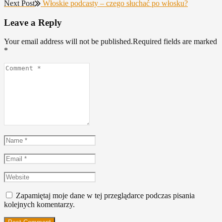
Next
post:
Next Post
Włoskie podcasty – czego słuchać po włosku?
wpisu
post:
Leave a Reply
Your email address will not be published.Required fields are marked
*
Comment
*
Name
*
Email
*
Website
Zapamiętaj moje dane w tej przeglądarce podczas pisania
kolejnych komentarzy.